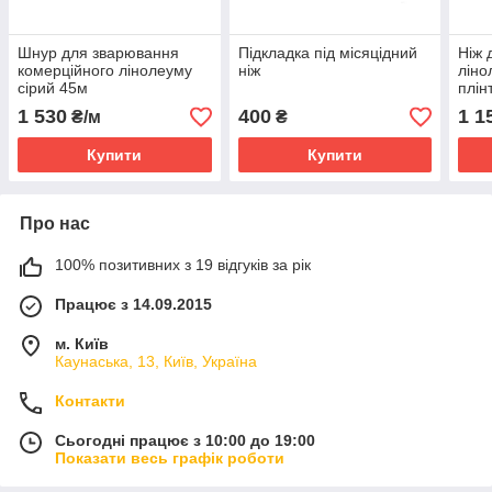
Шнур для зварювання
Підкладка під місяцідний
Ніж 
комерційного лінолеуму
ніж
ліно
сірий 45м
плін
1 530
400
1 1
₴/м
₴
Купити
Купити
Про нас
100% позитивних з 19 відгуків за рік
Працює з 14.09.2015
м. Київ
Каунаська, 13, Київ, Україна
Контакти
Сьогодні працює з 10:00 до 19:00
Показати весь графік роботи