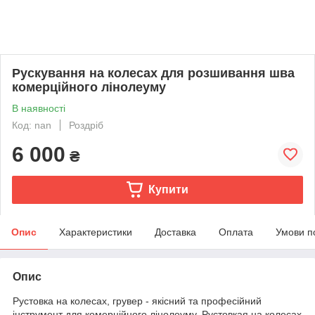
Рускування на колесах для розшивання шва
комерційного лінолеуму
В наявності
Код: nan
Роздріб
6 000
₴
Купити
Опис
Характеристики
Доставка
Оплата
Умови п
Опис
Рустовка на колесах, грувер - якісний та професійний
інструмент для комерційного лінолеуму. Рустовкая на колесах