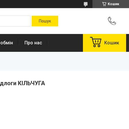
Кошик
 обмін
Про нас
Кошик
ідлоги КІЛЬЧУГА