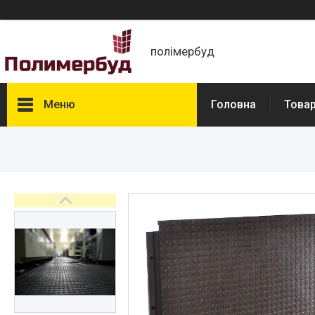
полімербуд
Меню
Головна
Това
Товари
Про нас