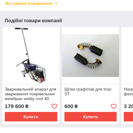
Всі умови повернення
Подібні товари компанії
Зварювальний апарат для
Щітки графітові для triac
Нагр
зварювання покрівельних
ST
фен
мембран weldy roof 40
179 600
600
3 2
₴
₴
Купити
Купити