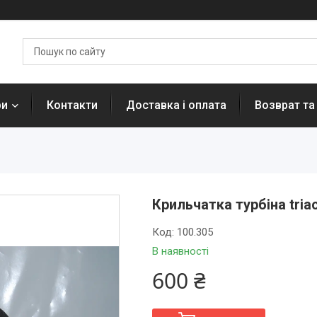
ри
Контакти
Доставка і оплата
Возврат та
Крильчатка турбіна tria
Код:
100.305
В наявності
600 ₴