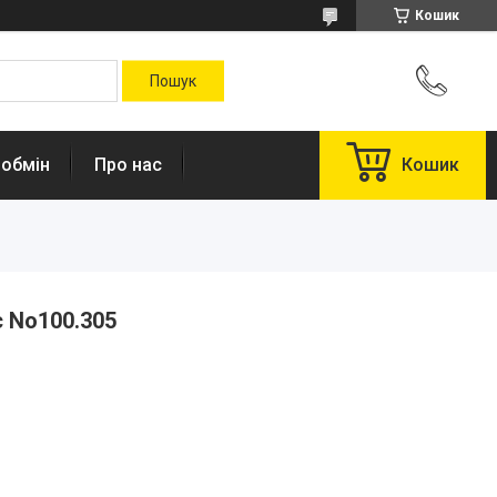
Кошик
 обмін
Про нас
Кошик
c No100.305