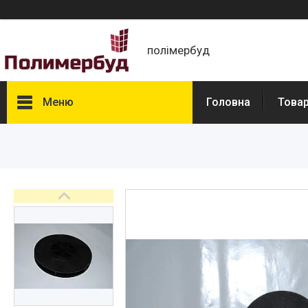
полімербуд
Меню
Головна
Това
Товари
Про нас