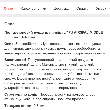
Опис
Характеристики
Доставка
Оплата
Умови п
Опис
Поліуретановий рукав для аспірації PU AIRSPAL MIDDLE
Z 0,6 мм 51-400мм
Опис:
Зносостійкий поліуретановий шланг використовується
для повітря, диму, газів, тирси, стружки деревообробних та
інших верстатів, для відведення порошків, пудри пари та пилу.
Властивості
: Поліуретановий шланг стійкий до ударів
поліуретановий шланг. Максимально гнучкий та легкий.
Завдяки використанню пластичного поліуретану має високу
стійкість до абразивного зносу та впливу більшості хімічних
сполук. Ефективно протистоїть зовнішнім атмосферним
факторам та хімічно-активним газам. Стійкий до
ультрафіолетового та теплового випромінювання.
Структура та колір:
Прозора пластична поліуретанова
стінка, оцинкована або спіраль. Повністю прозорий.
Товщина стінки:
0,6 мм