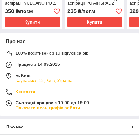
аспірації VULCANO PU Z
аспірації PU AIRSPAL Z
аспі
IPL 0,9 мм (Italy) 51-
STR
350
235
329
₴/пог.м
₴/пог.м
450мм
Купити
Купити
Про нас
100% позитивних з 19 відгуків за рік
Працює з 14.09.2015
м. Київ
Каунаська, 13, Київ, Україна
Контакти
Сьогодні працює з 10:00 до 19:00
Показати весь графік роботи
Про нас