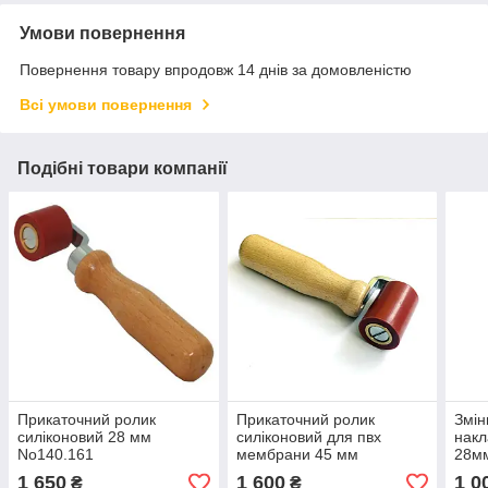
Умови повернення
Повернення товару впродовж 14 днів за домовленістю
Всі умови повернення
Подібні товари компанії
Прикаточний ролик
Прикаточний ролик
Змін
силіконовий 28 мм
силіконовий для пвх
накл
No140.161
мембрани 45 мм
28м
1 650
1 600
1 0
₴
₴