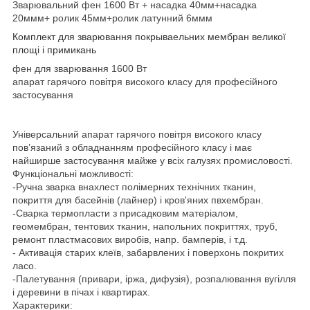
Зварювальний фен 1600 Вт
+ насадка 40мм+насадка
20ммм+ ролик 45мм+ролик латунний 6ммм
Комплект для зварювання покрываельних мембран великої
площі і примикань
фен для зварювання 1600 Вт
апарат гарячого повітря високого класу для професійного
застосування
Універсальний апарат гарячого повітря високого класу
пов’язаний з обладнанням професійного класу і має
найширше застосування майже у всіх галузях промисловості.
Функціональні можливості:
-Ручна зварка внахлест полімерних технічних тканин,
покриття для басейнів (лайнер) і кров'яних пвхембран.
-Сварка термопласти з присадковим матеріалом,
геомембран, тентових тканин, напольних покриттях, труб,
ремонт пластмасових виробів, напр. бамперів, і т.д.
- Активація старих клеїв, забарвлених і поверхонь покритих
ласо.
-Палетування (привари, іржа, дифузія), розпалювання вугілля
і деревини в пічах і квартирах.
Характерики: