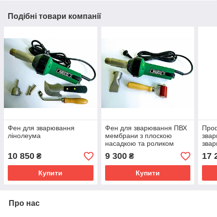
Подібні товари компанії
Фен для зварювання
Фен для зварювання ПВХ
Про
лінолеума
мембрани з плоскою
зва
насадкою та роликом
зва
ліно
10 850
9 300
17 
₴
₴
бамп
Купити
Купити
Про нас