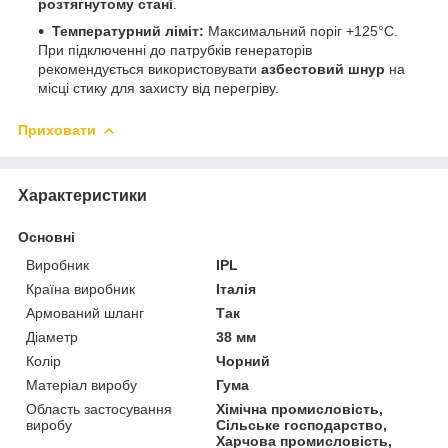
розтягнутому стані
.
Температурний ліміт:
Максимальний поріг +125°С.
При підключенні до патрубків генераторів
рекомендується використовувати
азбестовий шнур
на
місці стику для захисту від перегріву.
Приховати
Характеристики
Основні
Виробник
IPL
Країна виробник
Італія
Армований шланг
Так
Діаметр
38 мм
Колір
Чорний
Матеріал виробу
Гума
Область застосування
Хімічна промисловість,
виробу
Сільське господарство,
Харчова промисловість,