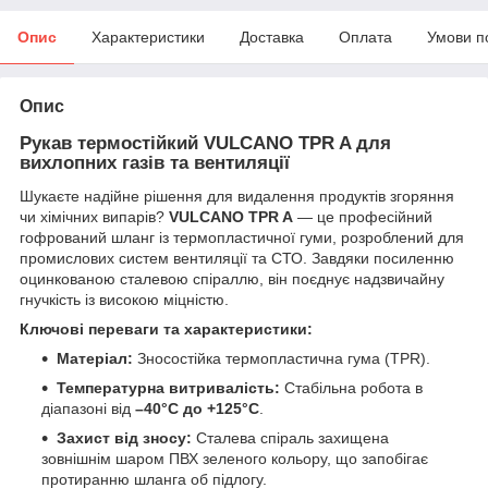
Опис
Характеристики
Доставка
Оплата
Умови п
Опис
Рукав термостійкий VULCANO TPR A для
вихлопних газів та вентиляції
Шукаєте надійне рішення для видалення продуктів згоряння
чи хімічних випарів?
VULCANO TPR A
— це професійний
гофрований шланг із термопластичної гуми, розроблений для
промислових систем вентиляції та СТО. Завдяки посиленню
оцинкованою сталевою спіраллю, він поєднує надзвичайну
гнучкість із високою міцністю.
Ключові переваги та характеристики:
Матеріал:
Зносостійка термопластична гума (TPR).
Температурна витривалість:
Стабільна робота в
діапазоні від
–40°С до +125°С
.
Захист від зносу:
Сталева спіраль захищена
зовнішнім шаром ПВХ зеленого кольору, що запобігає
протиранню шланга об підлогу.