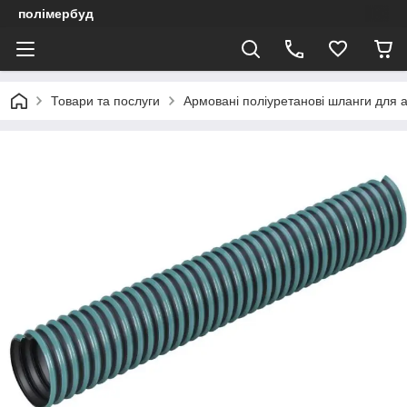
полімербуд
Товари та послуги
Армовані поліуретанові шланги для а