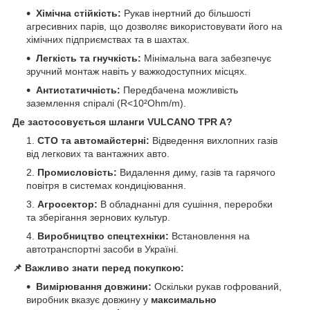
Хімічна стійкість:
Рукав інертний до більшості
агресивних парів, що дозволяє використовувати його на
хімічних підприємствах та в шахтах.
Легкість та гнучкість:
Мінімальна вага забезпечує
зручний монтаж навіть у важкодоступних місцях.
Антистатичність:
Передбачена можливість
заземлення спіралі (R<10²Ohm/m).
Де застосовується шланги VULCANO TPR A?
СТО та автомайстерні:
Відведення вихлопних газів
від легкових та вантажних авто.
Промисловість:
Видалення диму, газів та гарячого
повітря в системах кондиціювання.
Агросектор:
В обладнанні для сушіння, переробки
та зберігання зернових культур.
Виробництво спецтехніки:
Встановлення на
автотранспортні засоби в Україні.
📌 Важливо знати перед покупкою:
Вимірювання довжини:
Оскільки рукав гофрований,
виробник вказує довжину у
максимально