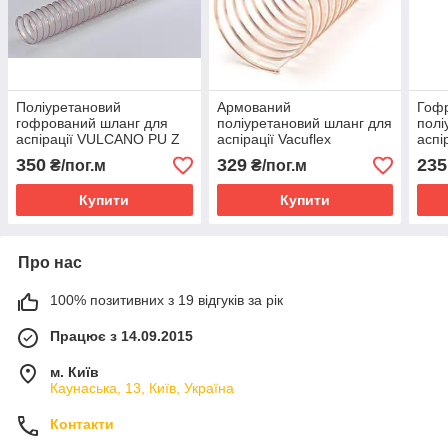
Поліуретановий
Армований
Гоф
гофрований шланг для
поліуретановий шланг для
полі
аспірації VULCANO PU Z
аспірації Vacuflex
аспі
IPL 0,9 мм (Italy) 51-
STRONG PU 900
350
329
235
₴/пог.м
₴/пог.м
450мм
Купити
Купити
Про нас
100% позитивних з 19 відгуків за рік
Працює з 14.09.2015
м. Київ
Каунаська, 13, Київ, Україна
Контакти