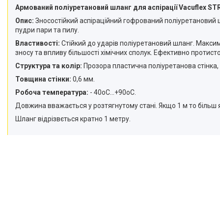
Армований поліуретановий шланг для аспірації Vacuflex S
Опис:
Зносостійкий аспіраційний гофрований поліуретановий шл
пудри пари та пилу.
Властивості:
Стійкий до ударів поліуретановий шланг. Максим
зносу та впливу більшості хімічних сполук. Ефективно протис
Структура та колір:
Прозора пластична поліуретанова стінка,
Товщина стінки:
0,6 мм.
Робоча температура:
- 40оС...+90оС.
Довжина вважається у розтягнутому стані. Якщо 1 м то більш я
Шланг відрізвється кратно 1 метру.