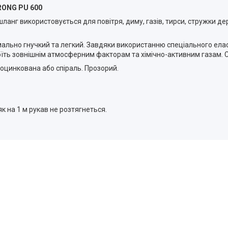
TRONG PU 600
анг використовується для повітря, диму, газів, тирси, стружки де
ально гнучкий та легкий. Завдяки використанню спеціального елас
тоїть зовнішнім атмосферним факторам та хімічно-активним газам.
 оцинкована або спіраль. Прозорий.
к на 1 м рукав не розтягнеться.