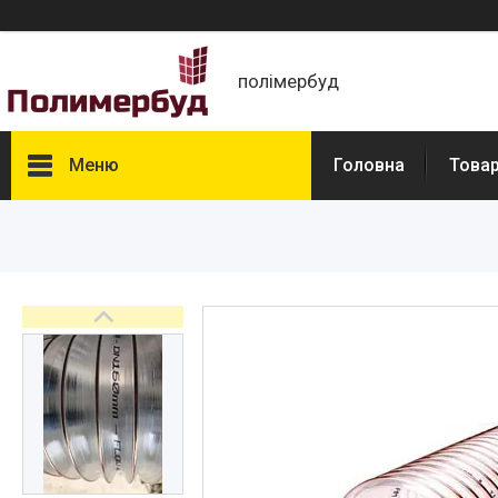
полімербуд
Меню
Головна
Това
Товари
Про нас