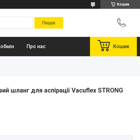
Кошик
 обмін
Про нас
Кошик
ий шланг для аспірації Vacuflex STRONG