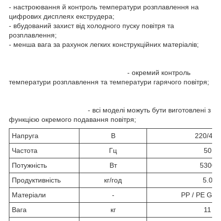
- настроювання й контроль температури розплавлення на
цифрових дисплеях екструдера;
- вбудований захист від холодного пуску повітря та
розплавлення;
- менша вага за рахунок легких конструкційних матеріалів;
- окремий контроль
температури розплавлення та температури гарячого повітря;
- всі моделі можуть бути виготовлені з
функцією окремого подавання повітря;
Напруга
В
220/400
Частота
Гц
50
Потужність
Вт
5300
Продуктивність
кг/год
5.0
Матеріали
-
PP / PE Gran
Вага
кг
11