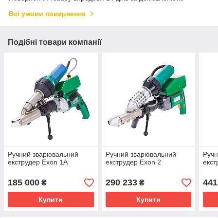
Всі умови повернення
Подібні товари компанії
Ручний зварювальний
Ручний зварювальний
Ручн
екструдер Exon 1A
екструдер Exon 2
екст
185 000
290 233
441
₴
₴
Купити
Купити