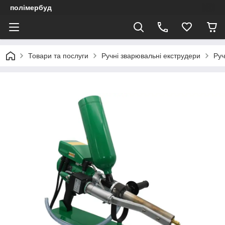
полімербуд
Товари та послуги
Ручні зварювальні екструдери
Руч