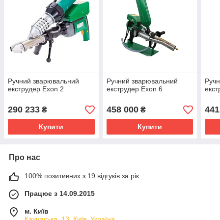
Ручний зварювальний
Ручний зварювальний
Ручн
екструдер Exon 2
екструдер Exon 6
екст
290 233
458 000
441
₴
₴
Купити
Купити
Про нас
100% позитивних з 19 відгуків за рік
Працює з 14.09.2015
м. Київ
Каунаська, 13, Київ, Україна