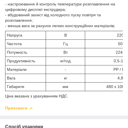
- настроювання й контроль температури розплавлення на
цифровому дисплеї екструдера;
- вбудований захист від холодного пуску повітря та
розплавлення;
- менша вага за рахунок легких конструкційних матеріалів;
Напруга
В
220
Частота
Гц
50
Потужність
Вт
2240
Продуктивність
кг/год
0,5-1,1
Матеріали
-
PP / PE
Вага
кг
4,8
Габарити
мм
480 x 100 x
Ціна вказана з урахуванням НДС.
Приховати
Спосіб упаковки