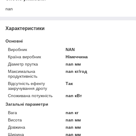
nan
Характеристики
Основні
Виробник
NAN
Країна виробник
Німеччина
Діаметр прутка
nan мм
Максимальна
nan кг/год
продуктивність
Відсутність ефекту
Так
закручування дроту
Споживана потужність
nan кВт
Загальні параметри
Вага
nan кг
Висота
nan мм
Довжина
nan мм
Ширина
nan мм