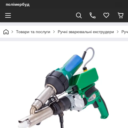
полімербуд
Товари та послуги
Ручні зварювальні екструдери
Руч